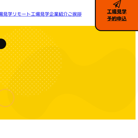
工場見学
リモート工場見学
場見学
企業紹介
ご挨拶
予約申込
槻